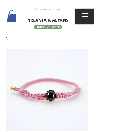
T
EPOT
Mücevherde 59. yıl
PIRLANTA & ALYANS
Online-Alışveriş