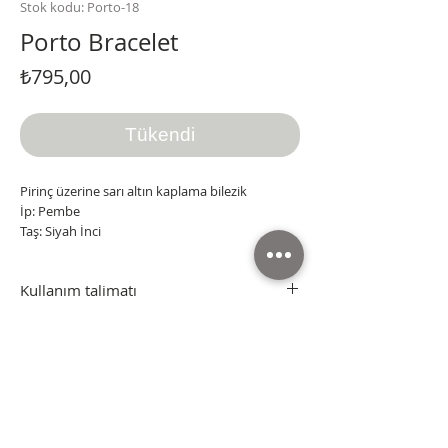
Stok kodu: Porto-18
Porto Bracelet
Fiyat
₺795,00
Tükendi
Pirinç üzerine sarı altın kaplama bilezik
İp: Pembe
Taş: Siyah İnci
Kullanım talimatı
Ürünler Rodyum ve Rodyum üzeri Mikron Altın
kaplamadır. Kimyasallara aşırı derecede maruz
kalmadığı taktirde renk değişimi olmaz, Alerji
yapmaz. KENDİ KOMBİNİNİZİ KENDİNİZ
YARATABİLİRSİNİZ.