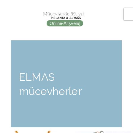
T
EPOT
Mücevherde 59. yıl
PIRLANTA & ALYANS
Online-Alışveriş
IRE
NOMINATION ITALY
PORTO BRACELETS
FİBULA
ELMAS
mücevherler