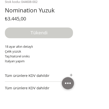
Stok kodu: 044608-002
Nomination Yuzuk
Fiyat
₺3.445,00
Tükendi
18 ayar altın detaylı
Çelik yüzük
Taş:Natürel oniks
İtalyan yapım
Tüm ürünlere KDV dahildir
Tüm ürünler sertifikası, kutusu ve faturasıyla
Tüm ürünlere KDV dahildir
gönderilmektedir.
Nomination Italy Yetkili Satıcı
Orjinal Nomination Italy ürünler.