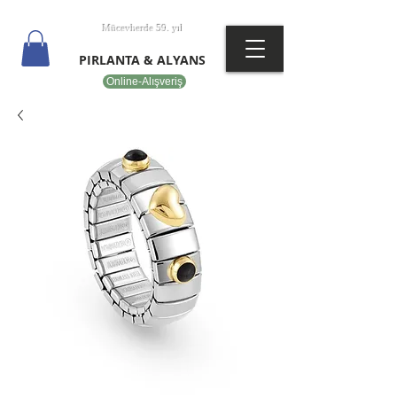
T
EPOT
Mücevherde 59. yıl
PIRLANTA & ALYANS
Online-Alışveriş