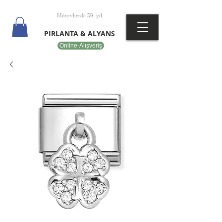
T
EPOT
Mücevherde 59. yıl
PIRLANTA & ALYANS
Online-Alışveriş