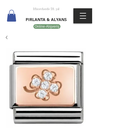
T
EPOT
Mücevherde 59. yıl
PIRLANTA & ALYANS
Online-Alışveriş