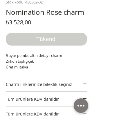
Stok kodu: 430302-02
Nomination Rose charm
Fiyat
₺3.528,00
Tükendi
9 ayar pembe altın detaylı charm
Zirkon taşlı çiçek
Üretim İtalya
Charm linklerinize bileklik seçiniz
Charm bileklikleri için click'leyiniz
Tüm ürünlere KDV dahildir
Tüm ürünler sertifikası, kutusu ve faturasıyla
Tüm ürünlere KDV dahildir
gönderilmektedir.
Nomination Italy Yetkili Satıcı