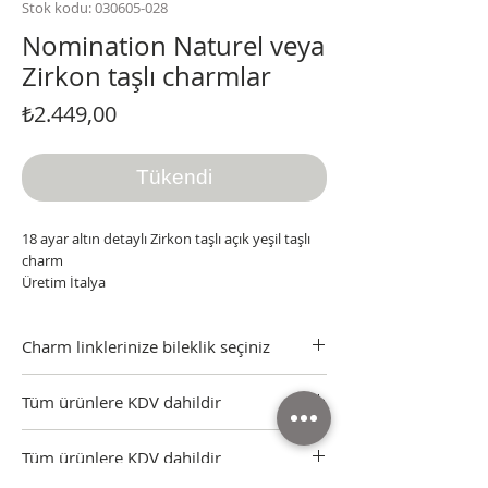
Stok kodu: 030605-028
Nomination Naturel veya
Zirkon taşlı charmlar
Fiyat
₺2.449,00
Tükendi
18 ayar altın detaylı Zirkon taşlı açık yeşil taşlı
charm
Üretim İtalya
Charm linklerinize bileklik seçiniz
Charmlarınız için bilekliğinizi
Tüm ürünlere KDV dahildir
seçebilirsiniz...
Tüm ürünler sertifikası, kutusu ve faturasıyla
Tüm ürünlere KDV dahildir
gönderilmektedir.