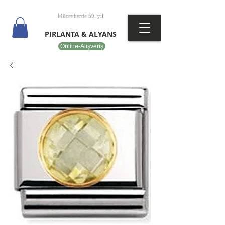
T
EPOT
Mücevherde 59. yıl
PIRLANTA & ALYANS
Online-Alışveriş