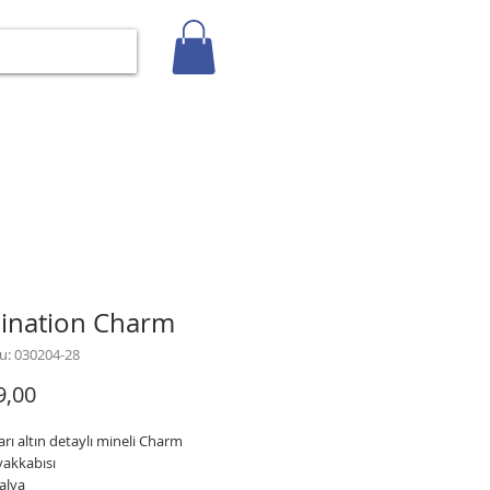
Giriş
İLETİŞİM
BLOG
Gizlilik Politikası
nation Charm
u: 030204-28
Fiyat
9,00
arı altın detaylı mineli Charm
yakkabısı
alya