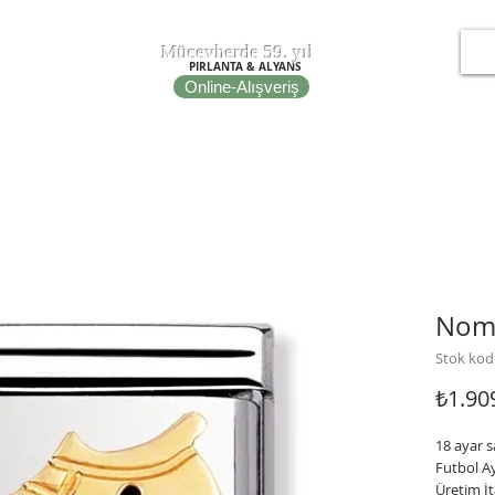
T
EPOT
Mücevherde 59. yıl
PIRLANTA & ALYANS
Online-Alışveriş
IRE
NOMINATION ITALY
PORTO BRACELETS
FİBULA
Nomi
Stok kod
₺1.90
18 ayar s
Futbol A
Üretim İt