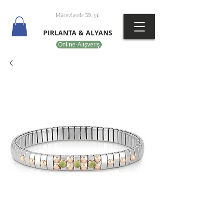
T
EPOT
Mücevherde 59. yıl
PIRLANTA & ALYANS
Online-Alışveriş