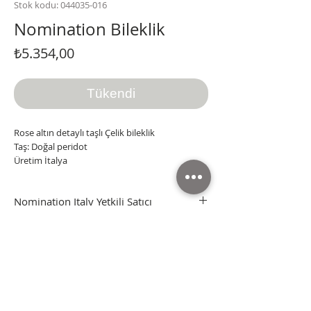
Stok kodu: 044035-016
Nomination Bileklik
Fiyat
₺5.354,00
Tükendi
Rose altın detaylı taşlı Çelik bileklik
Taş: Doğal peridot
Üretim İtalya
Nomination Italy Yetkili Satıcı
Orjinal Nomination Italy ürünler.
Tüm ürünler orjinal kutusunda ve faturasıyla
gönderilmektedir.