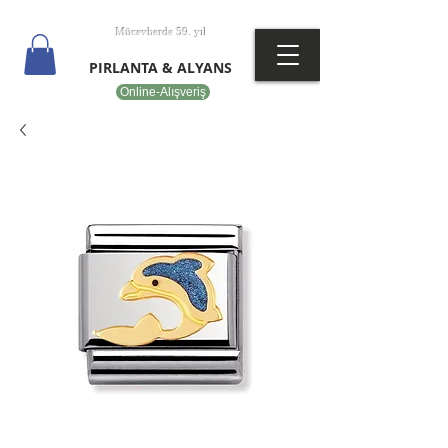
T
EPOT
Mücevherde 59. yıl
PIRLANTA & ALYANS
Online-Alışveriş