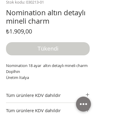
Stok kodu: 030213-01
Nomination altın detaylı
mineli charm
Fiyat
₺1.909,00
Tükendi
Nomination 18 ayar altın detaylı mineli charm
Doplhin
Üretim İtalya
Tüm ürünlere KDV dahildir
Tüm ürünler sertifikası, kutusu ve faturasıyla
Tüm ürünlere KDV dahildir
gönderilmektedir.
Nomination Italy Yetkili Satıcı