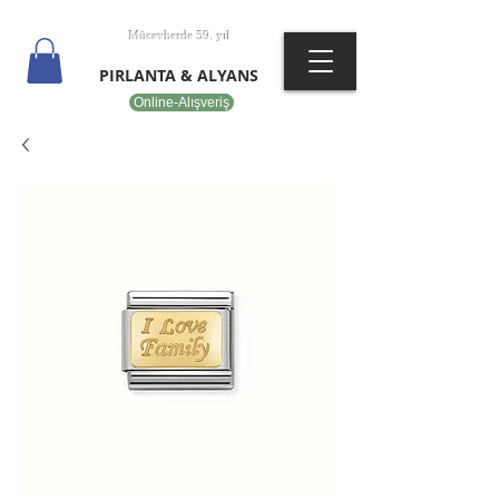
T
EPOT
Mücevherde 59. yıl
PIRLANTA & ALYANS
Online-Alışveriş