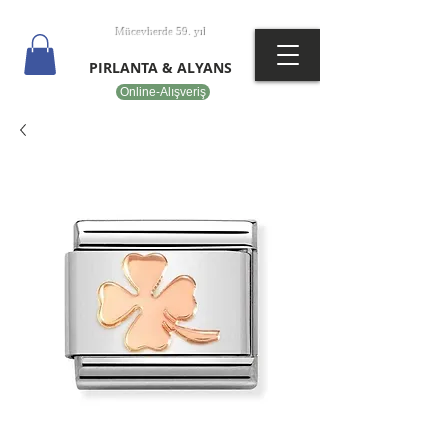
T
EPOT
Mücevherde 59. yıl
PIRLANTA & ALYANS
Online-Alışveriş