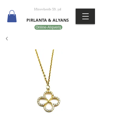
T
EPOT
Mücevherde 59. yıl
PIRLANTA & ALYANS
Online-Alışveriş