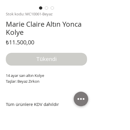
Stok kodu: MC10061-Beyaz
Marie Claire Altın Yonca
Kolye
Fiyat
₺11.500,00
Tükendi
14 ayar sarı altın Kolye
Taşlar: Beyaz Zirkon
Tüm ürünlere KDV dahildir
Tüm ürünler sertifikası, kutusu ve faturasıyla
Tüm ürünlere KDV dahildir
gönderilmektedir.