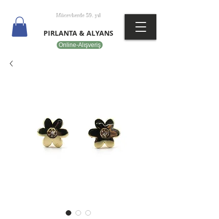
T
EPOT
Mücevherde 59. yıl
PIRLANTA & ALYANS
Online-Alışveriş