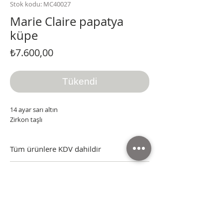
Stok kodu: MC40027
Marie Claire papatya
küpe
Fiyat
₺7.600,00
Tükendi
14 ayar sarı altın
Zirkon taşlı
Tüm ürünlere KDV dahildir
Tüm ürünler sertifikası, kutusu ve faturasıyla
Tüm ürünlere KDV dahildir
gönderilmektedir.