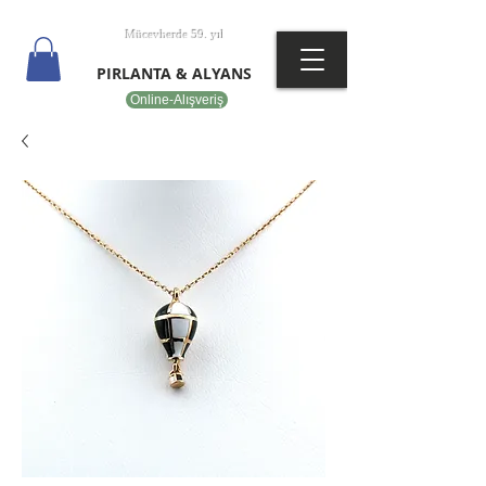
T
EPOT
Mücevherde 59. yıl
PIRLANTA & ALYANS
Online-Alışveriş