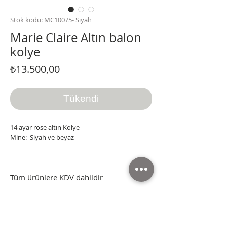
Stok kodu: MC10075- Siyah
Marie Claire Altın balon
kolye
Fiyat
₺13.500,00
Tükendi
14 ayar rose altın Kolye
Mine: Siyah ve beyaz
Tüm ürünlere KDV dahildir
Tüm ürünler sertifikası, kutusu ve faturasıyla
Tüm ürünlere KDV dahildir
gönderilmektedir.