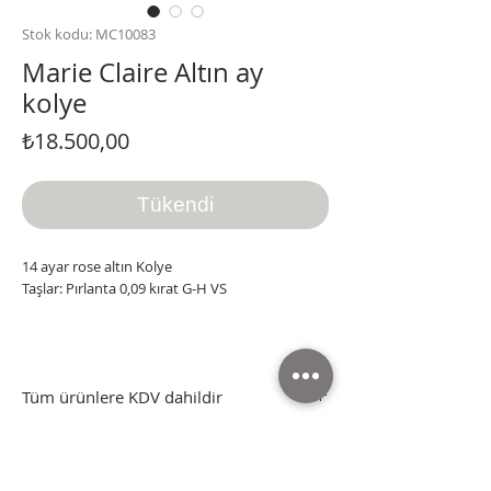
Stok kodu: MC10083
Marie Claire Altın ay
kolye
Fiyat
₺18.500,00
Tükendi
14 ayar rose altın Kolye
Taşlar: Pırlanta 0,09 kırat G-H VS
Tüm ürünlere KDV dahildir
Tüm ürünler sertifikası, kutusu ve faturasıyla
Tüm ürünlere KDV dahildir
gönderilmektedir.