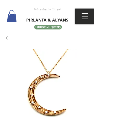
T
EPOT
Mücevherde 59. yıl
PIRLANTA & ALYANS
Online-Alışveriş