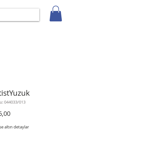
Giriş
İLETİŞİM
BLOG
Gizlilik Politikası
istYuzuk
u: 044033/013
Fiyat
6,00
se altın detaylar
t