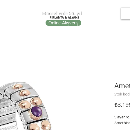
T
EPOT
Mücevherde 59. yıl
PIRLANTA & ALYANS
Online-Alışveriş
IRE
NOMINATION ITALY
PORTO BRACELETS
FİBULA
Amet
Stok kod
₺3.19
9 ayar ro
Amethis