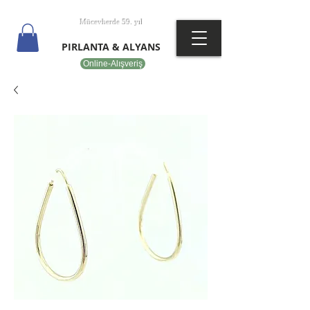
T
EPOT
Mücevherde 59. yıl
PIRLANTA & ALYANS
Online-Alışveriş