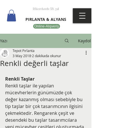
T
EPOT
Mücevherde 59. yıl
PIRLANTA & ALYANS
Online-Alışveriş
Yazı
Kaydol
Tepot Pırlanta
3 May 2018
2 dakikada okunur
Renkli değerli taşlar
Renkli Taşlar
Renkli taşlar ile yapılan 
mücevherlerin günümüzde çok 
değer kazanmış olması sebebiyle bu 
tip taşlar bir çok tasarımcının ilgisini 
çekmektedir. Rengarenk çeşit ve 
desendeki bu taşlar tasarımcılara 
yeni mücevher çeşitleri oluşturmada 