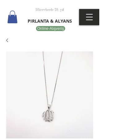
T
EPOT
Mücevherde 59. yıl
PIRLANTA & ALYANS
Online-Alışveriş