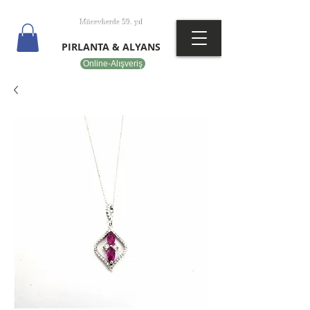
T
EPOT
Mücevherde 59. yıl
PIRLANTA & ALYANS
Online-Alışveriş