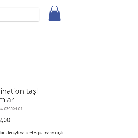
Giriş
İLETİŞİM
BLOG
Gizlilik Politikası
nation taşlı
mlar
u: 030504-01
Fiyat
2,00
ltın detaylı naturel Aquamarin taşlı