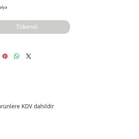
alya
Tükendi
rünlere KDV dahildir