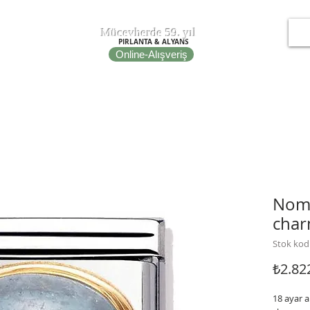
T
EPOT
Mücevherde 59. yıl
PIRLANTA & ALYANS
Online-Alışveriş
IRE
NOMINATION ITALY
PORTO BRACELETS
FİBULA
Nomi
char
Stok kod
₺2.82
18 ayar a