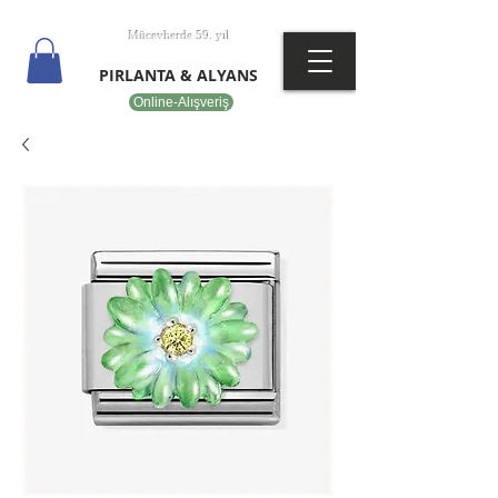
T
EPOT
Mücevherde 59. yıl
PIRLANTA & ALYANS
Online-Alışveriş