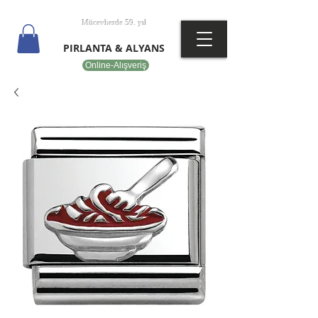
T
EPOT
Mücevherde 59. yıl
PIRLANTA & ALYANS
Online-Alışveriş