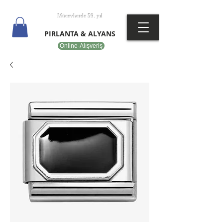
T
EPOT
Mücevherde 59. yıl
PIRLANTA & ALYANS
Online-Alışveriş