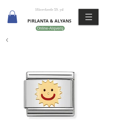
T
EPOT
Mücevherde 59. yıl
PIRLANTA & ALYANS
Online-Alışveriş