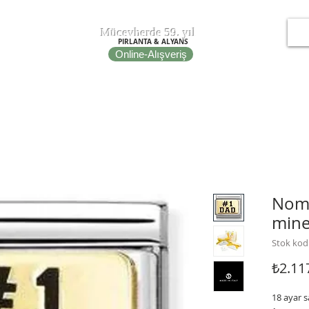
T
EPOT
Mücevherde 59. yıl
PIRLANTA & ALYANS
Online-Alışveriş
IRE
NOMINATION ITALY
PORTO BRACELETS
FİBULA
Nomi
mine
Stok kod
₺2.11
18 ayar s