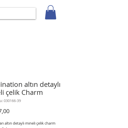
Giriş
İLETİŞİM
BLOG
Gizlilik Politikası
nation altın detaylı
li çelik Charm
u: 030166-39
Fiyat
7,00
arı altın detaylı mineli çelik charm