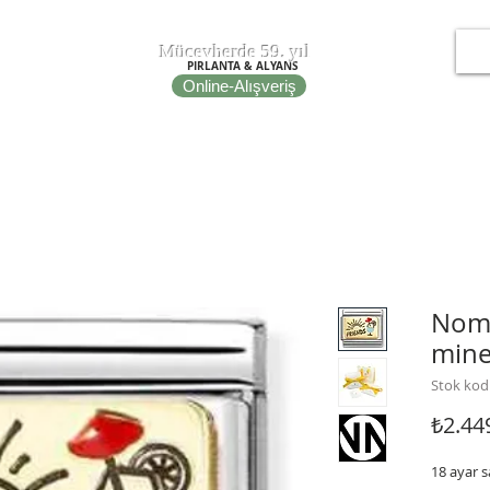
T
EPOT
Mücevherde 59. yıl
PIRLANTA & ALYANS
Online-Alışveriş
IRE
NOMINATION ITALY
PORTO BRACELETS
FİBULA
Nomi
mine
Stok kod
₺2.44
18 ayar s