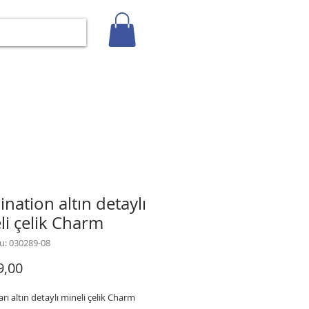
Giriş
İLETİŞİM
BLOG
Gizlilik Politikası
nation altın detaylı
li çelik Charm
u: 030289-08
Fiyat
9,00
arı altın detaylı mineli çelik Charm