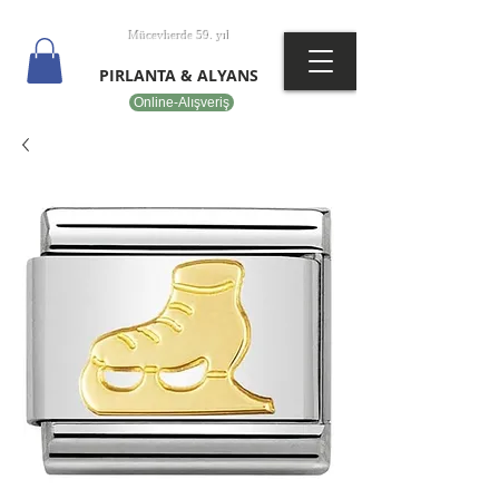
T
EPOT
Mücevherde 59. yıl
PIRLANTA & ALYANS
Online-Alışveriş