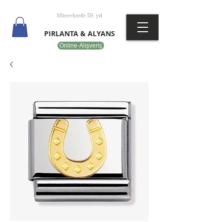
T
EPOT
Mücevherde 59. yıl
PIRLANTA & ALYANS
Online-Alışveriş