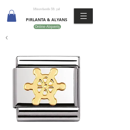
T
EPOT
Mücevherde 59. yıl
PIRLANTA & ALYANS
Online-Alışveriş