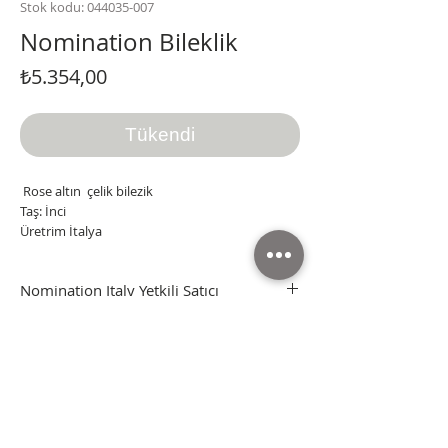
Stok kodu: 044035-007
Nomination Bileklik
Fiyat
₺5.354,00
Tükendi
Rose altın çelik bilezik
Taş: İnci
Üretrim İtalya
Nomination Italy Yetkili Satıcı
Orjinal Nomination Italy ürünler.
Tüm ürünler orjinal kutusunda ve faturasıyla
gönderilmektedir.