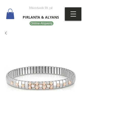
T
EPOT
Mücevherde 59. yıl
PIRLANTA & ALYANS
Online-Alışveriş