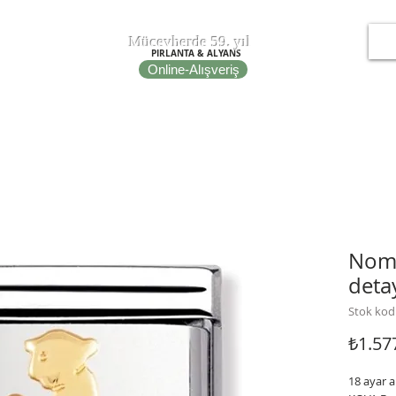
T
EPOT
Mücevherde 59. yıl
PIRLANTA & ALYANS
Online-Alışveriş
IRE
NOMINATION ITALY
PORTO BRACELETS
FİBULA
Nomi
deta
Stok kod
₺1.57
18 ayar a