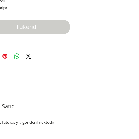
rcu
alya
Tükendi
 Satıcı
 faturasıyla gönderilmektedir.