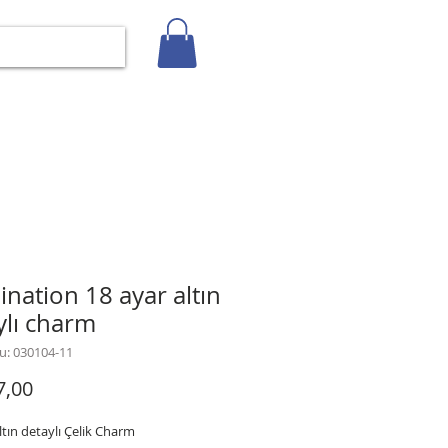
Giriş
İLETİŞİM
BLOG
Gizlilik Politikası
nation 18 ayar altın
ylı charm
u: 030104-11
Fiyat
7,00
ltın detaylı Çelik Charm