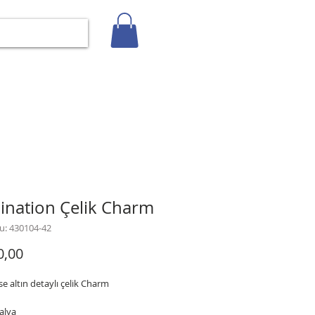
Giriş
İLETİŞİM
BLOG
Gizlilik Politikası
nation Çelik Charm
u: 430104-42
Fiyat
0,00
se altın detaylı çelik Charm
alya