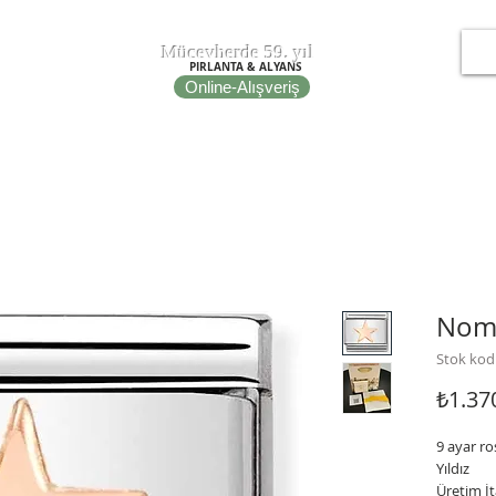
T
EPOT
Mücevherde 59. yıl
PIRLANTA & ALYANS
Online-Alışveriş
IRE
NOMINATION ITALY
PORTO BRACELETS
FİBULA
Nomi
Stok kod
₺1.37
9 ayar ro
Yıldız
Üretim İt