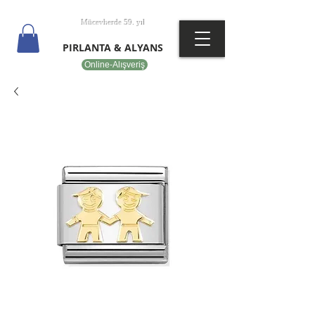
T
EPOT
Mücevherde 59. yıl
PIRLANTA & ALYANS
Online-Alışveriş