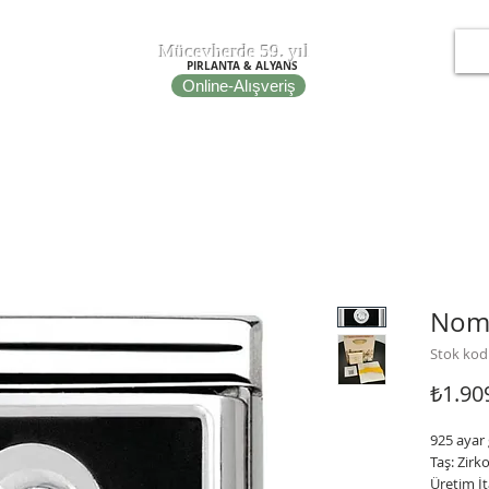
T
EPOT
Mücevherde 59. yıl
PIRLANTA & ALYANS
Online-Alışveriş
IRE
NOMINATION ITALY
PORTO BRACELETS
FİBULA
Nomi
Stok kod
₺1.90
925 ayar 
Taş: Zirk
Üretim İt