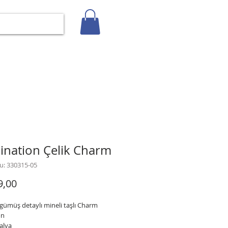
Giriş
İLETİŞİM
BLOG
Gizlilik Politikası
nation Çelik Charm
u: 330315-05
Fiyat
9,00
gümüş detaylı mineli taşlı Charm
on
alya