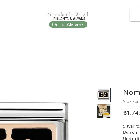
T
EPOT
Mücevherde 59. yıl
PIRLANTA & ALYANS
Online-Alışveriş
IRE
NOMINATION ITALY
PORTO BRACELETS
FİBULA
Nomi
Stok kod
₺1.74
9 ayar ro
Dümen
Üretim İt