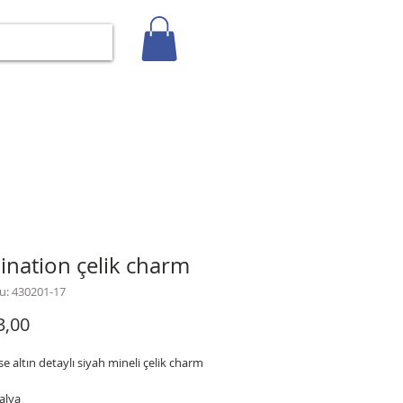
Giriş
İLETİŞİM
BLOG
Gizlilik Politikası
nation çelik charm
u: 430201-17
Fiyat
3,00
se altın detaylı siyah mineli çelik charm
alya