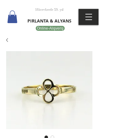
T
EPOT
Mücevherde 59. yıl
PIRLANTA & ALYANS
Online-Alışveriş