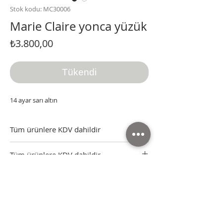
Stok kodu: MC30006
Marie Claire yonca yüzük
Fiyat
₺3.800,00
Tükendi
14 ayar sarı altın
Tüm ürünlere KDV dahildir
Tüm ürünler sertifikası, kutusu ve faturasıyla
Tüm ürünlere KDV dahildir
gönderilmektedir.